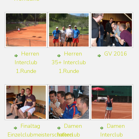
Herren
Herren
GV 2016
Interclub
35+ Interclub
1.Runde
1.Runde
Finaltag
Damen
Damen
Einzelclubmeisterschaften
Interclub
Interclub